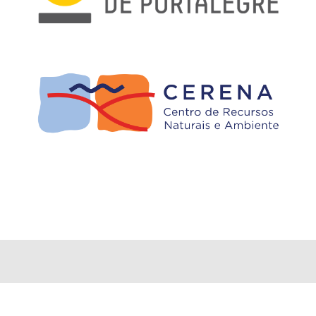
|
Tema:
Elegant Magazine
por
AF themes
.