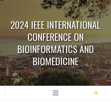
Saltar
para
o
2024 IEEE INTERNATIONAL
conteúdo
CONFERENCE ON
BIOINFORMATICS AND
BIOMEDICINE
Menu
principal